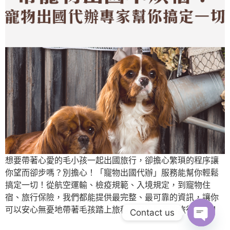
想要帶著心愛的毛小孩一起出國旅行，卻擔心繁瑣的程序讓
你望而卻步嗎？別擔心！「寵物出國代辦」服務能幫你輕鬆
搞定一切！從航空運輸、檢疫規範、入境規定，到寵物住
宿、旅行保險，我們都能提供最完整、最可靠的資訊，讓你
可以安心無憂地帶著毛孩踏上旅程，享受難忘的旅行時光！
Contact us