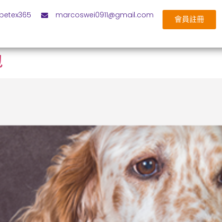
petex365
marcoswei0911@gmail.com
會員註冊
包