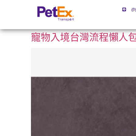
@
寵物入境台灣流程懶人