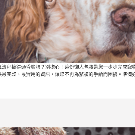
境流程搞得頭昏腦脹？別擔心！這份懶人包將帶您一步步完成寵
供最完整、最實用的資訊，讓您不再為繁複的手續而困擾。準備