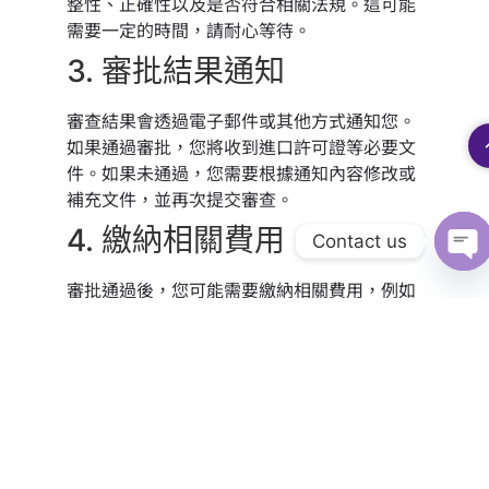
整性、正確性以及是否符合相關法規。這可能
需要一定的時間，請耐心等待。
3. 審批結果通知
審查結果會透過電子郵件或其他方式通知您。
如果通過審批，您將收到進口許可證等必要文
件。如果未通過，您需要根據通知內容修改或
補充文件，並再次提交審查。
4. 繳納相關費用
Contact us
Op
審批通過後，您可能需要繳納相關費用，例如
進口許可證費用、檢疫費用等。請注意，費用
會因國家、貓種和運輸方式等因素而有所不
同。
5. 文件備份
建議您在提交文件後保留所有文件副本，包括
申請表、文件、審批結果等。這些文件副本將