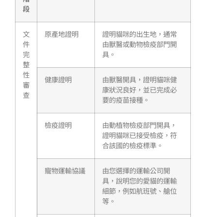
段
文
原產地證明
證明貓咪的出生地，通常
件
由獸醫或動物檢疫部門開
完
具。
整
性
健康證明
由獸醫開具，證明貓咪健
審
康狀況良好，並已完成必
查
要的疫苗接種。
檢疫證明
由動植物檢疫部門開具，
證明貓咪已接受檢疫，符
合該國的檢疫標準。
寵物運輸協議
由您選擇的運輸公司開
具，說明您的愛貓的運輸
細節，例如航班號、艙位
等。