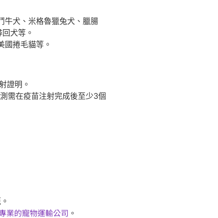
鬥牛犬、米格魯獵兔犬、臘腸
尋回犬等。
美國捲毛貓等。
射證明。
測需在疫苗注射完成後至少3個
範。
專業的寵物運輸公司
。