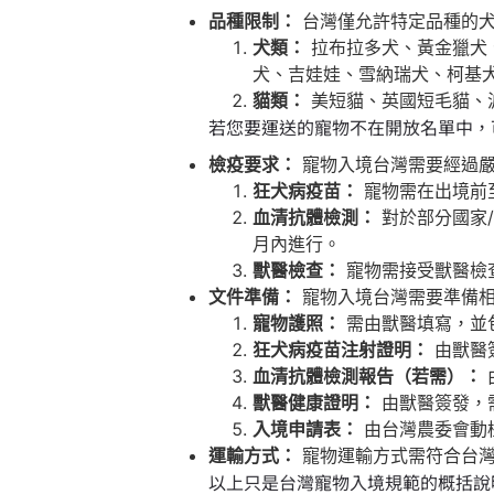
品種限制：
台灣僅允許特定品種的犬
犬類：
拉布拉多犬、黃金獵犬
犬、吉娃娃、雪納瑞犬、柯基
貓類：
美短貓、英國短毛貓、
若您要運送的寵物不在開放名單中，
檢疫要求：
寵物入境台灣需要經過嚴
狂犬病疫苗：
寵物需在出境前
血清抗體檢測：
對於部分國家
月內進行。
獸醫檢查：
寵物需接受獸醫檢
文件準備：
寵物入境台灣需要準備
寵物護照：
需由獸醫填寫，並
狂犬病疫苗注射證明：
由獸醫
血清抗體檢測報告（若需）：
獸醫健康證明：
由獸醫簽發，
入境申請表：
由台灣農委會動
運輸方式：
寵物運輸方式需符合台灣
以上只是台灣寵物入境規範的概括說