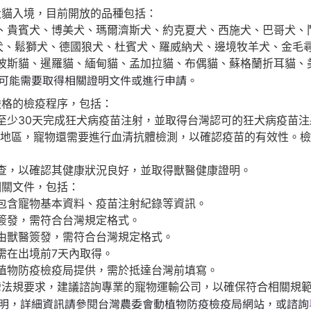
貓入境，目前開放的品種包括：
、貴賓犬、博美犬、瑪爾濟斯犬、約克夏犬、西施犬、巴哥犬、
犬、鬆獅犬、德國狼犬、杜賓犬、羅威納犬、邊境牧羊犬、金毛
波斯貓、暹羅貓、緬甸貓、孟加拉貓、布偶貓、蘇格蘭折耳貓、
可能需要取得相關證明文件或進行申請。
格的檢疫程序，包括：
至少30天完成狂犬病疫苗注射，並取得台灣認可的狂犬病疫苗注
/地區，寵物還需要進行血清抗體檢測，以確認疫苗的有效性。檢
查，以確認其健康狀況良好，並取得獸醫健康證明。
相關文件，包括：
包含寵物基本資料、疫苗注射紀錄等資訊。
簽發，需符合台灣規定格式。
由獸醫簽發，需符合台灣規定格式。
需在出境前7天內取得。
植物防疫檢疫局提供，需於抵達台灣前填寫。
法規要求，建議諮詢專業的寵物運輸公司，以確保符合相關規
明，詳細資訊請參閱台灣農委會動植物防疫檢疫局網站，或諮詢